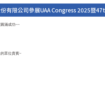
參展UAA Congress 2025暨47th TUA
展演圓滿成功~~
展位的眾位貴賓~