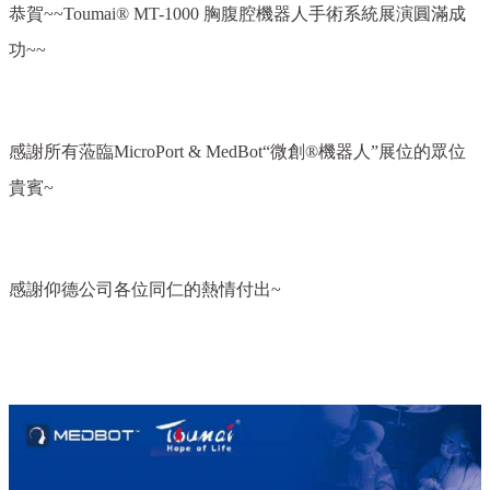
恭賀~~Toumai® MT-1000 胸腹腔機器人手術系統展演圓滿成
功~~
感謝所有蒞臨MicroPort & MedBot“微創®機器人”展位的眾位
貴賓~
感謝仰德公司各位同仁的熱情付出~